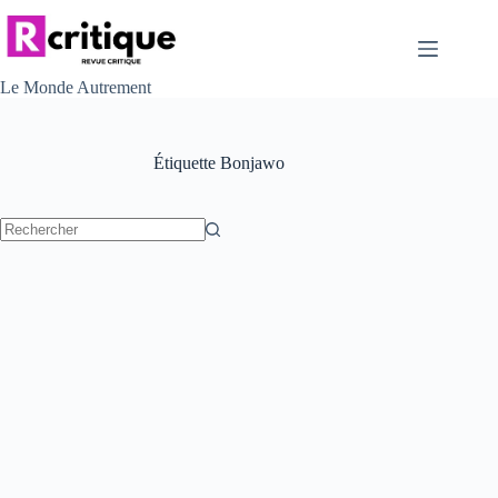
Passer
au
contenu
Le Monde Autrement
Étiquette
Bonjawo
Aucun
résultat