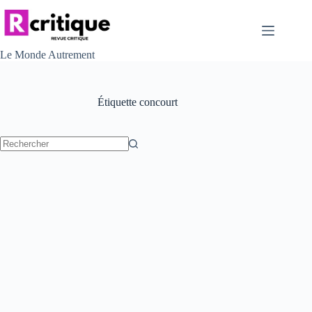
Passer
au
contenu
Le Monde Autrement
Étiquette
concourt
Aucun
résultat