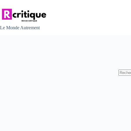
Passer
au
contenu
Le Monde Autrement
Aucun
résulta