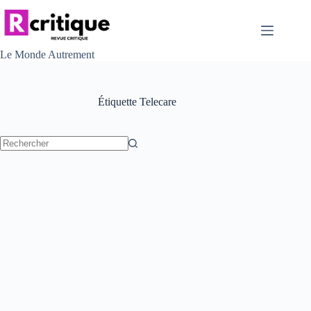
Passer
au
contenu
Le Monde Autrement
Étiquette
Telecare
Aucun
résultat