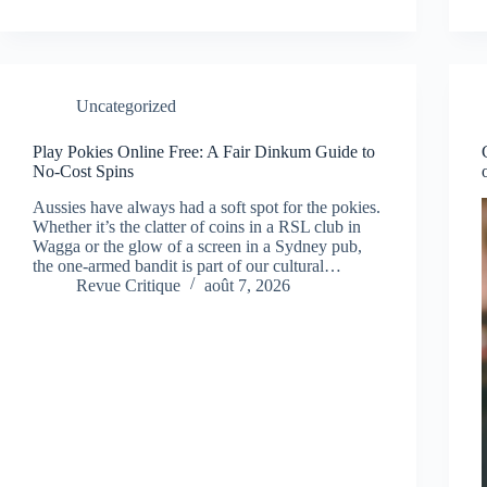
Uncategorized
Play Pokies Online Free: A Fair Dinkum Guide to
No-Cost Spins
Aussies have always had a soft spot for the pokies.
Whether it’s the clatter of coins in a RSL club in
Wagga or the glow of a screen in a Sydney pub,
the one-armed bandit is part of our cultural…
Revue Critique
août 7, 2026