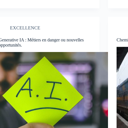
EXCELLENCE
Generative IA : Métiers en danger ou nouvelles
Chemin
opportunités.