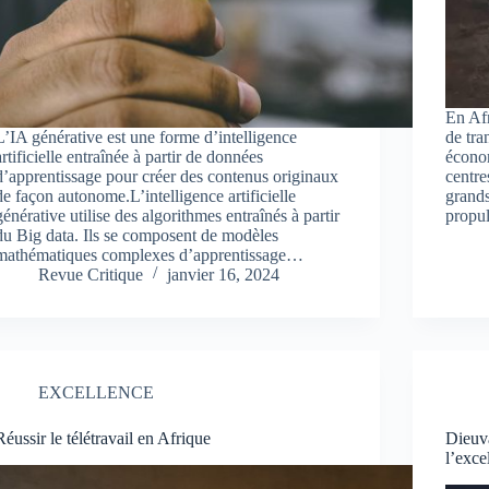
En Afr
L’IA générative est une forme d’intelligence
de tra
artificielle entraînée à partir de données
économ
d’apprentissage pour créer des contenus originaux
centre
de façon autonome.L’intelligence artificielle
grands
générative utilise des algorithmes entraînés à partir
propul
du Big data. Ils se composent de modèles
mathématiques complexes d’apprentissage…
Revue Critique
janvier 16, 2024
EXCELLENCE
Réussir le télétravail en Afrique
Dieu
l’exce