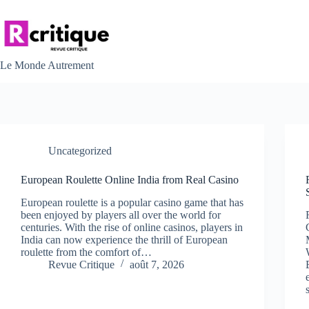
Passer
au
contenu
Le Monde Autrement
Uncategorized
European Roulette Online India from Real Casino
European roulette is a popular casino game that has
been enjoyed by players all over the world for
centuries. With the rise of online casinos, players in
India can now experience the thrill of European
roulette from the comfort of…
Revue Critique
août 7, 2026