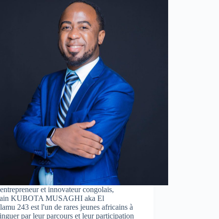
entrepreneur et innovateur congolais,
vain KUBOTA MUSAGHI aka El
amu 243 est l'un de rares jeunes africains à
tinguer par leur parcours et leur participation