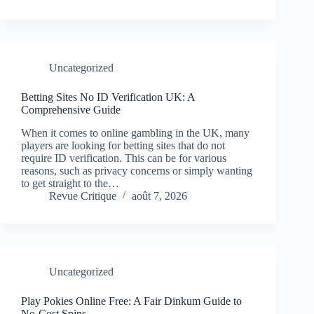
Uncategorized
Betting Sites No ID Verification UK: A
Comprehensive Guide
When it comes to online gambling in the UK, many
players are looking for betting sites that do not
require ID verification. This can be for various
reasons, such as privacy concerns or simply wanting
to get straight to the…
Revue Critique
août 7, 2026
Uncategorized
Play Pokies Online Free: A Fair Dinkum Guide to
No-Cost Spins