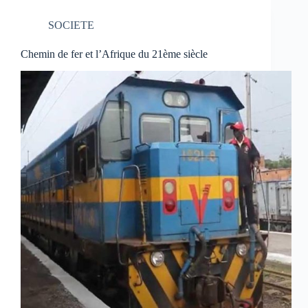
SOCIETE
Chemin de fer et l’Afrique du 21ème siècle