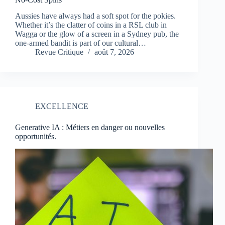
Aussies have always had a soft spot for the pokies.
Whether it’s the clatter of coins in a RSL club in
Wagga or the glow of a screen in a Sydney pub, the
one-armed bandit is part of our cultural…
Revue Critique
août 7, 2026
EXCELLENCE
Generative IA : Métiers en danger ou nouvelles
opportunités.