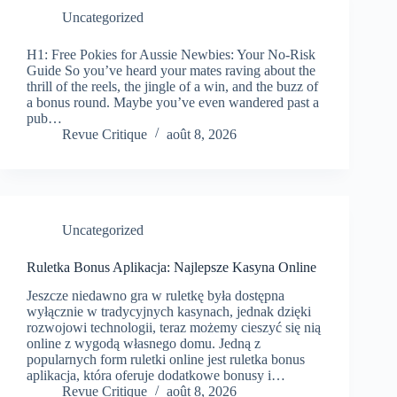
Uncategorized
H1: Free Pokies for Aussie Newbies: Your No-Risk
Guide So you’ve heard your mates raving about the
thrill of the reels, the jingle of a win, and the buzz of
a bonus round. Maybe you’ve even wandered past a
pub…
Revue Critique
août 8, 2026
Uncategorized
Ruletka Bonus Aplikacja: Najlepsze Kasyna Online
Jeszcze niedawno gra w ruletkę była dostępna
wyłącznie w tradycyjnych kasynach, jednak dzięki
rozwojowi technologii, teraz możemy cieszyć się nią
online z wygodą własnego domu. Jedną z
popularnych form ruletki online jest ruletka bonus
aplikacja, która oferuje dodatkowe bonusy i…
Revue Critique
août 8, 2026