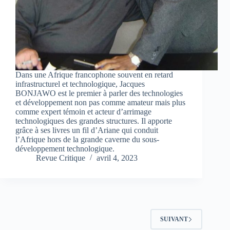
Dans une Afrique francophone souvent en retard
infrastructurel et technologique, Jacques
BONJAWO est le premier à parler des technologies
et développement non pas comme amateur mais plus
comme expert témoin et acteur d’arrimage
technologiques des grandes structures. Il apporte
grâce à ses livres un fil d’Ariane qui conduit
l’Afrique hors de la grande caverne du sous-
développement technologique.
Revue Critique
avril 4, 2023
SUIVANT