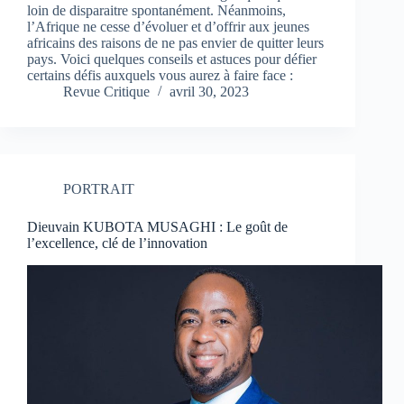
loin de disparaitre spontanément. Néanmoins,
l’Afrique ne cesse d’évoluer et d’offrir aux jeunes
africains des raisons de ne pas envier de quitter leurs
pays. Voici quelques conseils et astuces pour défier
certains défis auxquels vous aurez à faire face :
Revue Critique
avril 30, 2023
PORTRAIT
Dieuvain KUBOTA MUSAGHI : Le goût de
l’excellence, clé de l’innovation