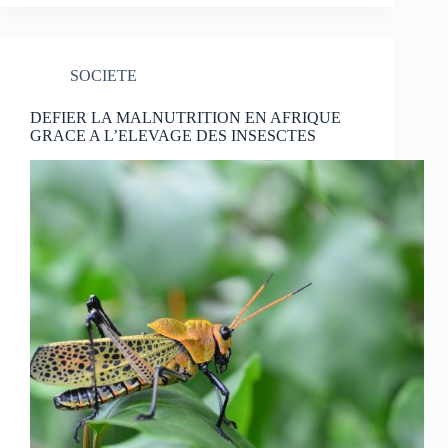
SOCIETE
DEFIER LA MALNUTRITION EN AFRIQUE
GRACE A L’ELEVAGE DES INSESCTES