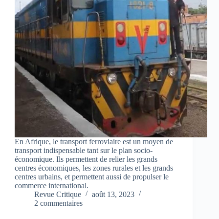
En Afrique, le transport ferroviaire est un moyen de
transport indispensable tant sur le plan socio-
économique. Ils permettent de relier les grands
centres économiques, les zones rurales et les grands
centres urbains, et permettent aussi de propulser le
commerce international.
Revue Critique
août 13, 2023
2 commentaires