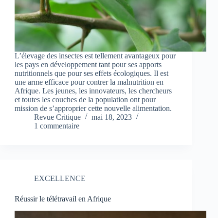
L’élevage des insectes est tellement avantageux pour
les pays en développement tant pour ses apports
nutritionnels que pour ses effets écologiques. Il est
une arme efficace pour contrer la malnutrition en
Afrique. Les jeunes, les innovateurs, les chercheurs
et toutes les couches de la population ont pour
mission de s’approprier cette nouvelle alimentation.
Revue Critique
mai 18, 2023
1 commentaire
EXCELLENCE
Réussir le télétravail en Afrique