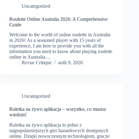
Uncategorized
Roulette Online Australia 2026: A Comprehensive
Guide
Welcome to the world of online roulette in Australia
in 2026! As a seasoned player with 15 years of
experience, I am here to provide you with all the
information you need to know about playing roulette
online in Australia.…
Revue Critique
août 9, 2026
Uncategorized
Ruletka na żywo aplikacja – wszystko, co musisz
wiedzieć
Ruletka na żywo aplikacja to jedno z
najpopularniejszych gier hazardowych dostępnych
online. Dzięki nowoczesnym technologiom, gracze