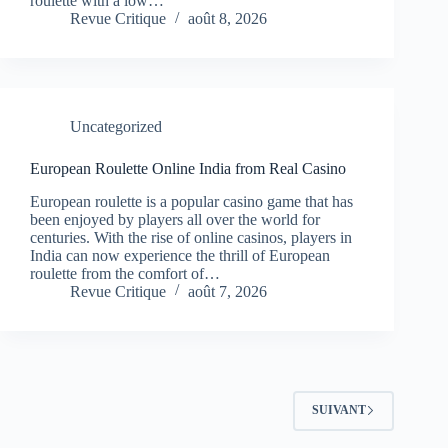
roulette with a low…
Revue Critique
août 8, 2026
Uncategorized
European Roulette Online India from Real Casino
European roulette is a popular casino game that has
been enjoyed by players all over the world for
centuries. With the rise of online casinos, players in
India can now experience the thrill of European
roulette from the comfort of…
Revue Critique
août 7, 2026
SUIVANT