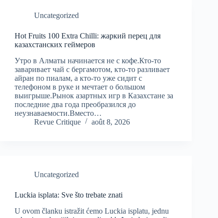
Uncategorized
Hot Fruits 100 Extra Chilli: жаркий перец для
казахстанских геймеров
Утро в Алматы начинается не с кофе.Кто-то
заваривает чай с бергамотом, кто-то разливает
айран по пиалам, а кто-то уже сидит с
телефоном в руке и мечтает о большом
выигрыше.Рынок азартных игр в Казахстане за
последние два года преобразился до
неузнаваемости.Вместо…
Revue Critique
août 8, 2026
Uncategorized
Luckia isplata: Sve što trebate znati
U ovom članku istražit ćemo Luckia isplatu, jednu