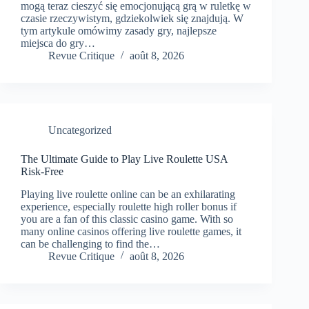
mogą teraz cieszyć się emocjonującą grą w ruletkę w
czasie rzeczywistym, gdziekolwiek się znajdują. W
tym artykule omówimy zasady gry, najlepsze
miejsca do gry…
Revue Critique
août 8, 2026
Uncategorized
The Ultimate Guide to Play Live Roulette USA
Risk-Free
Playing live roulette online can be an exhilarating
experience, especially roulette high roller bonus if
you are a fan of this classic casino game. With so
many online casinos offering live roulette games, it
can be challenging to find the…
Revue Critique
août 8, 2026