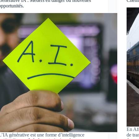
Generative IA : Métiers en danger ou nouvelles
Chemin
opportunités.
En Afr
L’IA générative est une forme d’intelligence
de tra