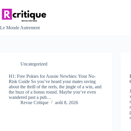
Passer
au
contenu
Le Monde Autrement
Uncategorized
H1: Free Pokies for Aussie Newbies: Your No-
Risk Guide So you’ve heard your mates raving
about the thrill of the reels, the jingle of a win, and
the buzz of a bonus round. Maybe you’ve even
wandered past a pub…
Revue Critique
août 8, 2026