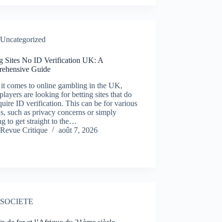
Uncategorized
g Sites No ID Verification UK: A
ehensive Guide
it comes to online gambling in the UK,
layers are looking for betting sites that do
quire ID verification. This can be for various
s, such as privacy concerns or simply
g to get straight to the…
Revue Critique
août 7, 2026
SOCIETE