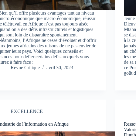
Bien qu’il offre plusieurs avantages tant au niveau
micro-économique que macro-économique, réussir
Jeune 
le télétravail en Afrique n’est pas toujours aisée
Dieu
quand on a des défis infrastructurels et logistiques
Mtahal
qui sont loin de disparaitre spontanément.
se dis
Néanmoins, l’Afrique ne cesse d’évoluer et d’offrir
à la c
aux jeunes africains des raisons de ne pas envier de
jamais
quitter leurs pays. Voici quelques conseils et
au chô
astuces pour défier certains défis auxquels vous
les mé
aurez à faire face :
de sa
Revue Critique
avril 30, 2023
ce Po
goût d
EXCELLENCE
Industrie de l’information en Afrique
Resso
Valori
Durab