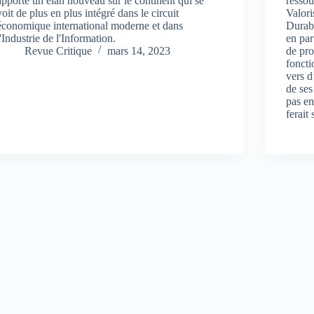
apporte un élan nouveau sur le continent qui se
ressou
voit de plus en plus intégré dans le circuit
Valori
économique international moderne et dans
Durabl
l'Industrie de l'Information.
en par
Revue Critique
mars 14, 2023
de pro
fonct
vers d
de ses
pas en
ferait