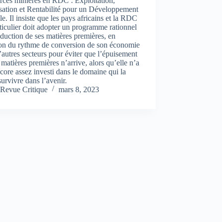
rces minières en RDC : Exploitation,
sation et Rentabilité pour un Développement
e. Il insiste que les pays africains et la RDC
ticulier doit adopter un programme rationnel
duction de ses matières premières, en
ion du rythme de conversion de son économie
’autres secteurs pour éviter que l’épuisement
 matières premières n’arrive, alors qu’elle n’a
core assez investi dans le domaine qui la
 survivre dans l’avenir.
Revue Critique
mars 8, 2023