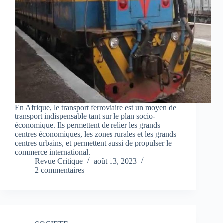
En Afrique, le transport ferroviaire est un moyen de
transport indispensable tant sur le plan socio-
économique. Ils permettent de relier les grands
centres économiques, les zones rurales et les grands
centres urbains, et permettent aussi de propulser le
commerce international.
Revue Critique
août 13, 2023
2 commentaires