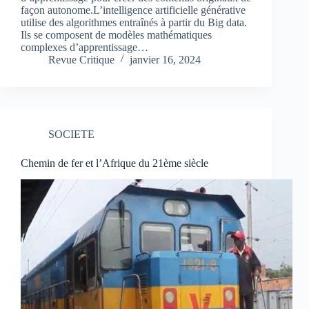
façon autonome.L’intelligence artificielle générative
utilise des algorithmes entraînés à partir du Big data.
Ils se composent de modèles mathématiques
complexes d’apprentissage…
Revue Critique
janvier 16, 2024
SOCIETE
Chemin de fer et l’Afrique du 21ème siècle