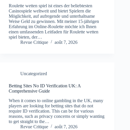
Roulette wetten spiel ist eines der beliebtesten
Casinospiele weltweit und bietet Spielern die
Möglichkeit, auf aufregende und unterhaltsame
Weise Geld zu gewinnen. Mit meiner 15-jährigen
Erfahrung im Online-Roulette möchte ich Ihnen
einen umfassenden Leitfaden für Roulette wetten
spiel bieten, der…
Revue Critique
août 7, 2026
Uncategorized
Betting Sites No ID Verification UK: A
Comprehensive Guide
When it comes to online gambling in the UK, many
players are looking for betting sites that do not
require ID verification. This can be for various
reasons, such as privacy concerns or simply wanting
to get straight to the…
Revue Critique
août 7, 2026