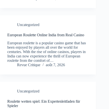
Uncategorized
European Roulette Online India from Real Casino
European roulette is a popular casino game that has
been enjoyed by players all over the world for
centuries. With the rise of online casinos, players in
India can now experience the thrill of European
roulette from the comfort of…
Revue Critique
août 7, 2026
Uncategorized
Roulette wetten spiel: Ein Expertenleitfaden für
Spieler