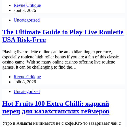
Revue Critique
août 8, 2026
Uncategorized
The Ultimate Guide to Play Live Roulette
USA Risk-Free
Playing live roulette online can be an exhilarating experience,
especially roulette high roller bonus if you are a fan of this classic
casino game. With so many online casinos offering live roulette
games, it can be challenging to find the…
Revue Critique
août 8, 2026
Uncategorized
Hot Fruits 100 Extra Chilli: жаркий
перец для казахстанских геймеров
Утро в Алматы начинается не с кофе.Кто-то заваривает чай с