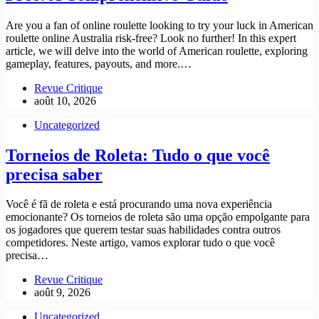
Are you a fan of online roulette looking to try your luck in American
roulette online Australia risk-free? Look no further! In this expert
article, we will delve into the world of American roulette, exploring
gameplay, features, payouts, and more.…
Revue Critique
août 10, 2026
Uncategorized
Torneios de Roleta: Tudo o que você
precisa saber
Você é fã de roleta e está procurando uma nova experiência
emocionante? Os torneios de roleta são uma opção empolgante para
os jogadores que querem testar suas habilidades contra outros
competidores. Neste artigo, vamos explorar tudo o que você
precisa…
Revue Critique
août 9, 2026
Uncategorized