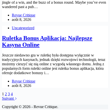
jingle of a win, and the buzz of a bonus round. Maybe you’ve even
wandered past a pub…
Revue Critique
août 8, 2026
Uncategorized
Ruletka Bonus Aplikacja: Najlepsze
Kasyna Online
Jeszcze niedawno gra w ruletkę była dostępna wyłącznie w
tradycyjnych kasynach, jednak dzięki rozwojowi technologii, teraz
możemy cieszyć się nią online z wygodą własnego domu. Jedną z
popularnych form ruletki online jest ruletka bonus aplikacja, która
oferuje dodatkowe bonusy i…
Revue Critique
août 8, 2026
1
2
3
4
Suivant
Copyright © 2026 - Revue Critique.